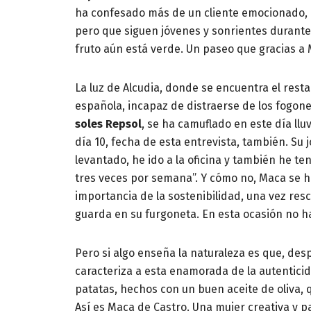
ha confesado más de un cliente emocionado, 
pero que siguen jóvenes y sonrientes durant
fruto aún está verde. Un paseo que gracias a
La luz de Alcudia, donde se encuentra el rest
española, incapaz de distraerse de los fogone
soles Repsol
, se ha camuflado en este día llu
día 10, fecha de esta entrevista, también. Su 
levantado, he ido a la oficina y también he t
tres veces por semana”. Y cómo no, Maca se ha
importancia de la sostenibilidad, una vez resc
guarda en su furgoneta. En esta ocasión no 
Pero si algo enseña la naturaleza es que, des
caracteriza a esta enamorada de la autenticida
patatas, hechos con un buen aceite de oliva, 
Así es Maca de Castro. Una mujer creativa y p