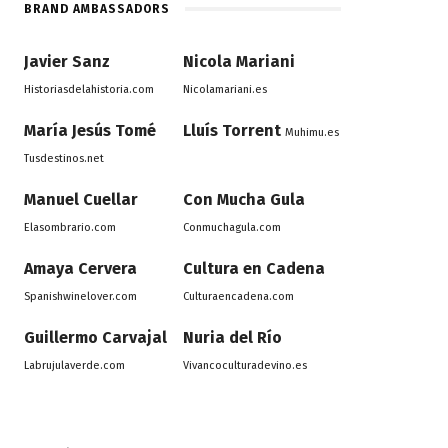
BRAND AMBASSADORS
Javier Sanz
Nicola Mariani
Historiasdelahistoria.com
Nicolamariani.es
María Jesús Tomé
Lluís Torrent
Muhimu.es
Tusdestinos.net
Manuel Cuellar
Con Mucha Gula
Elasombrario.com
Conmuchagula.com
Amaya Cervera
Cultura en Cadena
Spanishwinelover.com
Culturaencadena.com
Guillermo Carvajal
Nuria del Río
Labrujulaverde.com
Vivancoculturadevino.es