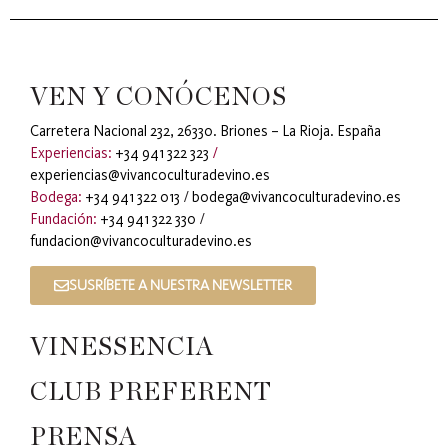
VEN Y CONÓCENOS
Carretera Nacional 232, 26330. Briones – La Rioja. España
Experiencias:
+34 941 322 323
/
experiencias@vivancoculturadevino.es
Bodega:
+34 941 322 013
/
bodega@vivancoculturadevino.es
Fundación:
+34 941 322 330
/
fundacion@vivancoculturadevino.es
SUSRÍBETE A NUESTRA NEWSLETTER
VINESSENCIA
CLUB PREFERENT
PRENSA