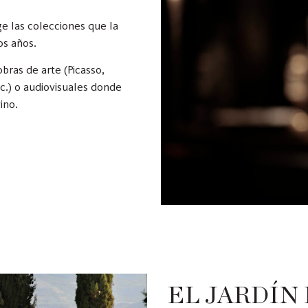
e las colecciones que la
os años.
bras de arte (Picasso,
tc.) o audiovisuales donde
ino.
EL JARDÍN