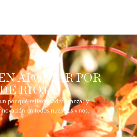
 EN APOSTAR POR
E RIOJA.​
un por qué reflexionado: avanzar y
nnovación en todos nuestros vinos.