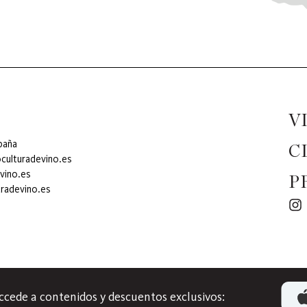
V
spaña
C
culturadevino.es
vino.es
P
radevino.es
ccede a contenidos y descuentos exclusivos: