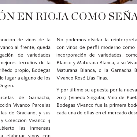
ÓN EN RIOJA COMO SEÑA
oración de vinos de la
No podemos olvidar la reinterpretac
vanco al frente, queda
con vinos de perfil moderno como V
gación de variedades
incorporación de variedades, com
mejores terruños de la
Blanco y Maturana Blanca, a su Viva
viñedo propio, Bodegas
Maturana Blanca, o la Garnacha B
o lugar a alguno de los
Vivanco Rosé Lías Finas.
Origen.
Y por último su apuesta por la nueva
arcelas de Garnacha,
2017 (Viñedo Singular, Vino de Pue
cción Vivanco Parcelas
Bodegas Vivanco fue la primera bode
las de Graciano, y sus
cada una de ellas en el mercado des
s y Colección Vivanco 4
ubierto las inmensas
ara elaborar vinos con