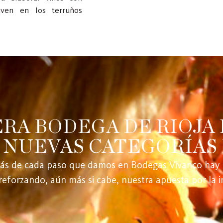
iven en los terruños
RA BODEGA DE RIOJA
 NUEVAS CATEGORÍAS D
trás de cada paso que damos en Bodegas Vivanco hay 
reforzando, aún más si cabe, nuestra apuesta por la i