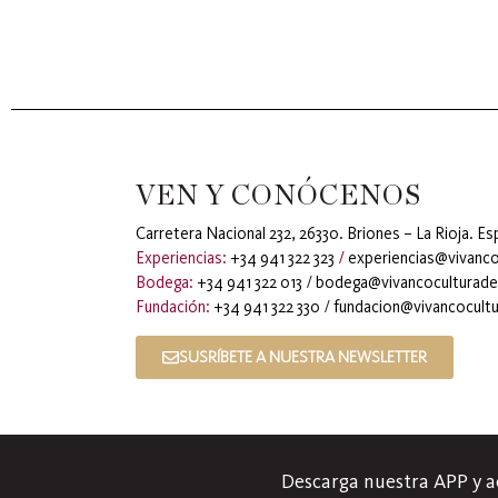
VEN Y CONÓCENOS
Carretera Nacional 232, 26330. Briones – La Rioja. E
Experiencias:
+34 941 322 323
/
experiencias@vivanco
Bodega:
+34 941 322 013
/
bodega@vivancoculturade
Fundación:
+34 941 322 330
/
fundacion@vivancocultu
SUSRÍBETE A NUESTRA NEWSLETTER
Descarga nuestra APP y a