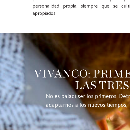
personalidad propia, siempre que se cult
apropiados.
VIVANCO: PRIME
LAS TRES
No es baladí ser los primeros. De
adaptarnos a los nuevos tiempos, 