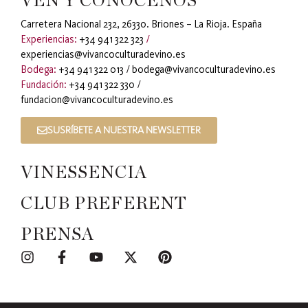
VEN Y CONÓCENOS
Carretera Nacional 232, 26330. Briones – La Rioja. España
Experiencias:
+34 941 322 323
/
experiencias@vivancoculturadevino.es
Bodega:
+34 941 322 013
/
bodega@vivancoculturadevino.es
Fundación:
+34 941 322 330
/
fundacion@vivancoculturadevino.es
SUSRÍBETE A NUESTRA NEWSLETTER
VINESSENCIA
CLUB PREFERENT
PRENSA