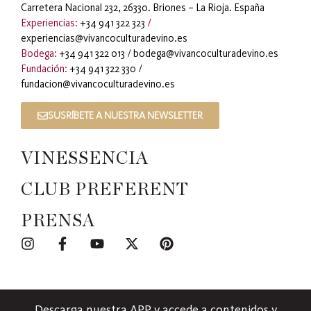
Carretera Nacional 232, 26330. Briones – La Rioja. España
Experiencias:
+34 941 322 323
/
experiencias@vivancoculturadevino.es
Bodega:
+34 941 322 013
/
bodega@vivancoculturadevino.es
Fundación:
+34 941 322 330
/
fundacion@vivancoculturadevino.es
SUSRÍBETE A NUESTRA NEWSLETTER
VINESSENCIA
CLUB PREFERENT
PRENSA
Descarga nuestra APP y accede a contenidos y