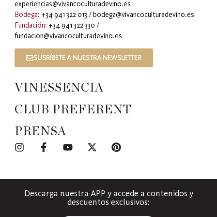
experiencias@vivancoculturadevino.es
Bodega:
+34 941 322 013
/
bodega@vivancoculturadevino.es
Fundación:
+34 941 322 330
/
fundacion@vivancoculturadevino.es
SUSRÍBETE A NUESTRA NEWSLETTER
VINESSENCIA
CLUB PREFERENT
PRENSA
Descarga nuestra APP y accede a contenidos y
descuentos exclusivos: