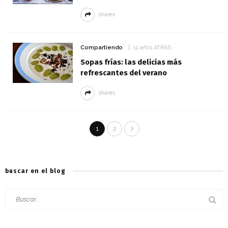
shares
Compartiendo
11 años ATRÁS
Sopas frías: las delicias más
refrescantes del verano
shares
1
2
buscar en el blog