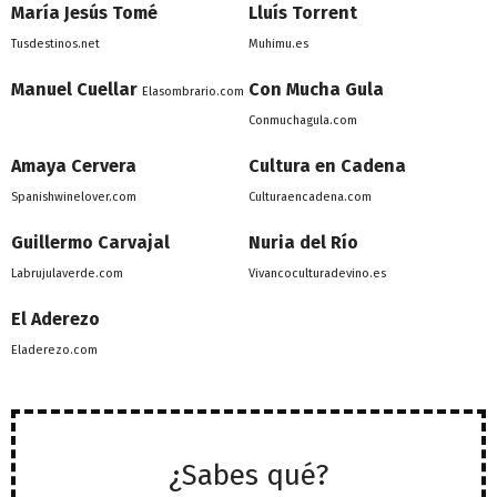
María Jesús Tomé
Lluís Torrent
Tusdestinos.net
Muhimu.es
Manuel Cuellar
Con Mucha Gula
Elasombrario.com
Conmuchagula.com
Amaya Cervera
Cultura en Cadena
Spanishwinelover.com
Culturaencadena.com
Guillermo Carvajal
Nuria del Río
Labrujulaverde.com
Vivancoculturadevino.es
El Aderezo
Eladerezo.com
¿Sabes qué?