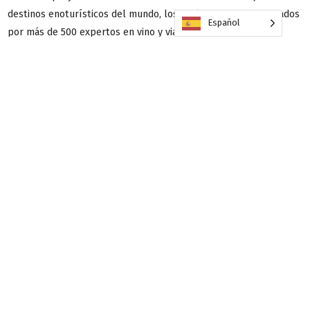
destinos enoturísticos del mundo, los cuales han sido nominados
Español
por más de 500 expertos en vino y viajes de todo el mundo,
elaborando una prestigiosa lista que abarca los cinco
continentes. La lista de 2024 incluye veintiocho viñedos de
Europa, doce de Sudamérica, tres de Norteamérica, tres de Asia,
dos de África y dos de Australia.