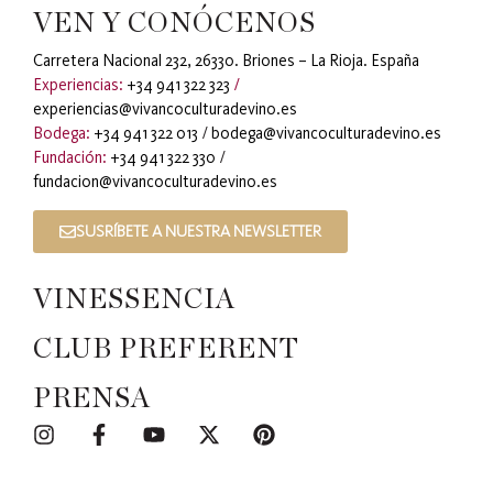
VEN Y CONÓCENOS
Carretera Nacional 232, 26330. Briones – La Rioja. España
Experiencias:
+34 941 322 323
/
experiencias@vivancoculturadevino.es
Bodega:
+34 941 322 013
/
bodega@vivancoculturadevino.es
Fundación:
+34 941 322 330
/
fundacion@vivancoculturadevino.es
SUSRÍBETE A NUESTRA NEWSLETTER
VINESSENCIA
CLUB PREFERENT
PRENSA