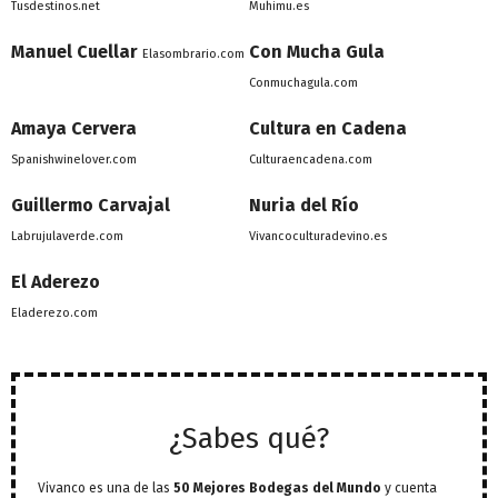
Tusdestinos.net
Muhimu.es
Manuel Cuellar
Con Mucha Gula
Elasombrario.com
Conmuchagula.com
Amaya Cervera
Cultura en Cadena
Spanishwinelover.com
Culturaencadena.com
Guillermo Carvajal
Nuria del Río
Labrujulaverde.com
Vivancoculturadevino.es
El Aderezo
Eladerezo.com
¿Sabes qué?
Vivanco es una de las
50 Mejores Bodegas del Mundo
y cuenta