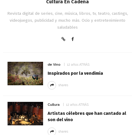
Cultura En Cadena
Revista digital de series, cine, música, libros, tv, teatro, castings,
videojuegos, publicidad y mucho más. Ocio y entretenimiento
saludables
de Vino
12 años ATRÁS
Inspirados por la vendimia
shares
Cultura
12 años ATRÁS
Artistas célebres que han cantado al
son del vino
shares