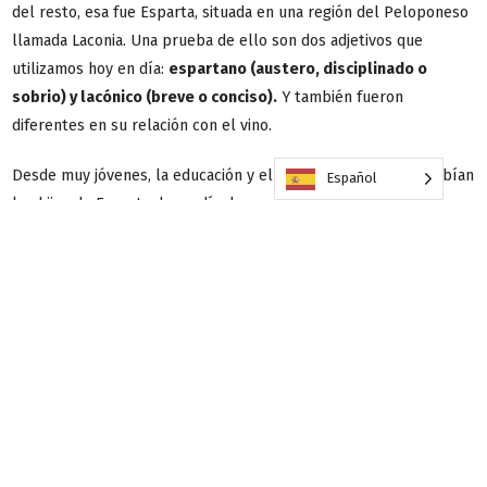
del resto, esa fue Esparta, situada en una región del Peloponeso
llamada Laconia. Una prueba de ello son dos adjetivos que
utilizamos hoy en día:
espartano (austero, disciplinado o
sobrio) y lacónico (breve o conciso).
Y también fueron
diferentes en su relación con el vino.
Desde muy jóvenes, la educación y el entrenamiento que recibían
Español
los hijos de Esparta dependía de su sexo y tenía un único
objetivo: convertirse en engendradoras de hijos fuertes y sanos,
para las mujeres, y en fornidos guerreros para los hombres. Pero
antes de eso, unos y otros debían superar algunas pruebas. En la
primera de ellas,
las madres bañaban a sus hijos recién nacidos
en vino
: los epilépticos y enfermizos convulsionaban y morían al
poco tiempo, mientras que los niños sanos se fortalecían de
aquel ritual purificador -hoy lo llamaríamos eugenesia-.
Si su forma de vida era austera y sobria, también lo era su comida.
Al terminar el día tenía lugar la
syssitia
, la comida comunitaria