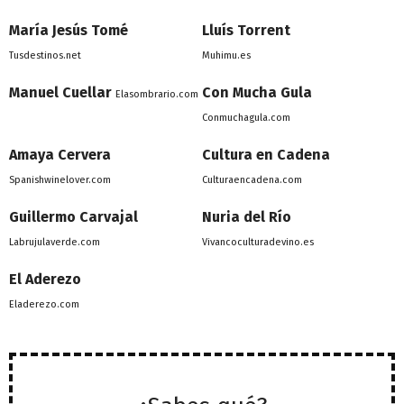
María Jesús Tomé
Lluís Torrent
Tusdestinos.net
Muhimu.es
Manuel Cuellar
Con Mucha Gula
Elasombrario.com
Conmuchagula.com
Amaya Cervera
Cultura en Cadena
Spanishwinelover.com
Culturaencadena.com
Guillermo Carvajal
Nuria del Río
Labrujulaverde.com
Vivancoculturadevino.es
El Aderezo
Eladerezo.com