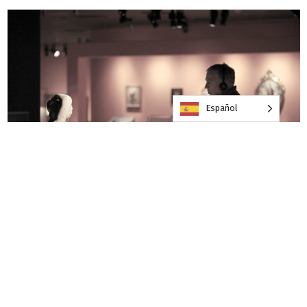
Español
Experiencias Vivanco
es una aplicación móvil gratuita, disponible
para dispositivos iOS y Android. Su objetivo es
facilitar tu
experiencia
tanto en las visitas presenciales a Vivanco como en
tus compras online o tu relación con la marca.
Con esta app podrás: