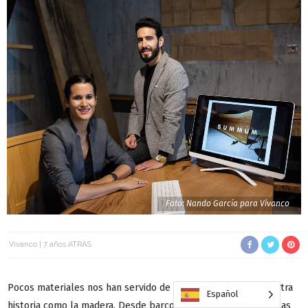
Foto: Nando García para Vivanco
Vivanco
7 años ATRÁS
Pocos materiales nos han servido de tanto a lo largo de nuestra
Español
historia como la madera. Desde barcos hasta leña, desde mesas