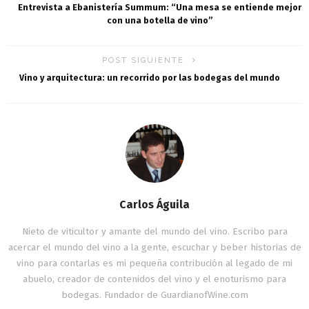
Entrevista a Ebanistería Summum: “Una mesa se entiende mejor
con una botella de vino”
POST SIGUIENTE
Vino y arquitectura: un recorrido por las bodegas del mundo
Carlos Águila
Nieto de viticultor y amante del mundo del vino. Escribo para
acercar el mundo del vino a la gente, escuchar y beber historias de
vino para contarlas es mi pequeña contribución al legado de mi
abuelo, creador de contenidos del vino y el enoturismo para
bodegas. Fundador de GuardianofWine.com