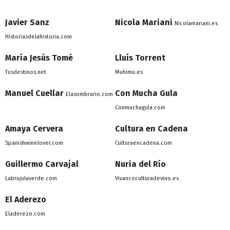
Javier Sanz
Nicola Mariani
Nicolamariani.es
Historiasdelahistoria.com
María Jesús Tomé
Lluís Torrent
Tusdestinos.net
Muhimu.es
Manuel Cuellar
Con Mucha Gula
Elasombrario.com
Conmuchagula.com
Amaya Cervera
Cultura en Cadena
Spanishwinelover.com
Culturaencadena.com
Guillermo Carvajal
Nuria del Río
Labrujulaverde.com
Vivancoculturadevino.es
El Aderezo
Eladerezo.com