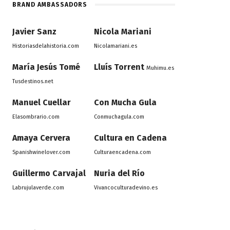
BRAND AMBASSADORS
Javier Sanz
Nicola Mariani
Historiasdelahistoria.com
Nicolamariani.es
María Jesús Tomé
Lluís Torrent
Muhimu.es
Tusdestinos.net
Manuel Cuellar
Con Mucha Gula
Elasombrario.com
Conmuchagula.com
Amaya Cervera
Cultura en Cadena
Spanishwinelover.com
Culturaencadena.com
Guillermo Carvajal
Nuria del Río
Labrujulaverde.com
Vivancoculturadevino.es