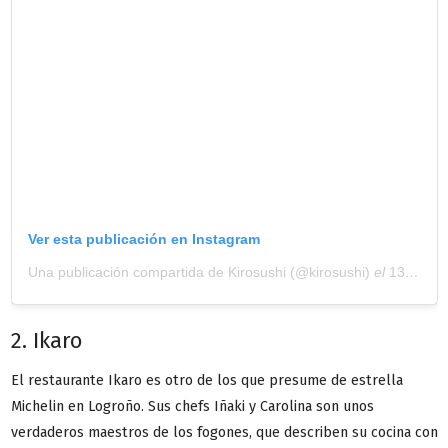
Ver esta publicación en Instagram
Una publicación compartida de Kirosushi (@kirosushi)
el
13 Ago, 2019 a las 11:46 PDT
2. Ikaro
El restaurante Ikaro es otro de los que presume de estrella
Michelin en Logroño. Sus chefs Iñaki y Carolina son unos
verdaderos maestros de los fogones, que describen su cocina con