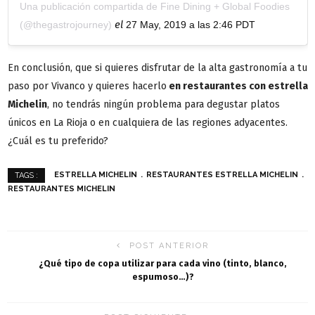
Una publicación compartida de Fine Dining + Global Foodies
el
(@thegastrojourney)
27 May, 2019 a las 2:46 PDT
En conclusión, que si quieres disfrutar de la alta gastronomía a tu
paso por Vivanco y quieres hacerlo
en restaurantes
con estrella
Michelin
, no tendrás ningún problema para degustar platos
únicos en La Rioja o en cualquiera de las regiones adyacentes.
¿Cuál es tu preferido?
ESTRELLA MICHELIN
RESTAURANTES ESTRELLA MICHELIN
TAGS :
RESTAURANTES MICHELIN
POST ANTERIOR
¿Qué tipo de copa utilizar para cada vino (tinto, blanco,
espumoso…)?