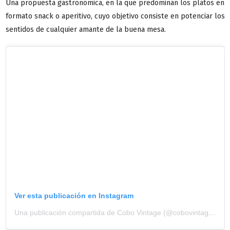
Una propuesta gastronómica, en la que predominan los platos en
formato snack o aperitivo, cuyo objetivo consiste en potenciar los
sentidos de cualquier amante de la buena mesa.
Ver esta publicación en Instagram
Una publicación compartida de Cobo Vintage (@cobovintage)
el
7