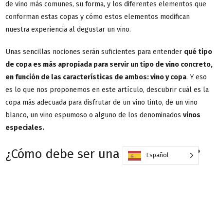
de vino más comunes, su forma, y los diferentes elementos que
conforman estas copas y cómo estos elementos modifican
nuestra experiencia al degustar un vino.
Unas sencillas nociones serán suficientes para entender
qué tipo
de copa es más apropiada para servir un tipo de vino concreto,
en función de las características de ambos: vino y copa
. Y eso
es lo que nos proponemos en este artículo, descubrir cuál es la
copa más adecuada para disfrutar de un vino tinto, de un vino
blanco, un vino espumoso o alguno de los denominados
vinos
especiales
.
¿Cómo debe ser una copa de vino?
Español
Como veremos a continuación, existen muchas copas de vinos
diferentes, cada uno de ellos diseñado para mejorar la
degustación de tipos de vino muy concretos, en función del lugar
o del proceso de elaboración, de la variedad de uva