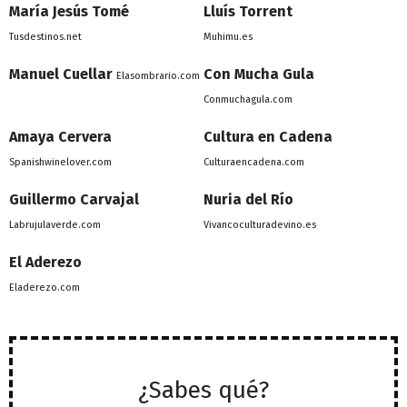
María Jesús Tomé
Lluís Torrent
Tusdestinos.net
Muhimu.es
Manuel Cuellar
Con Mucha Gula
Elasombrario.com
Conmuchagula.com
Amaya Cervera
Cultura en Cadena
Spanishwinelover.com
Culturaencadena.com
Guillermo Carvajal
Nuria del Río
Labrujulaverde.com
Vivancoculturadevino.es
El Aderezo
Eladerezo.com
¿Sabes qué?