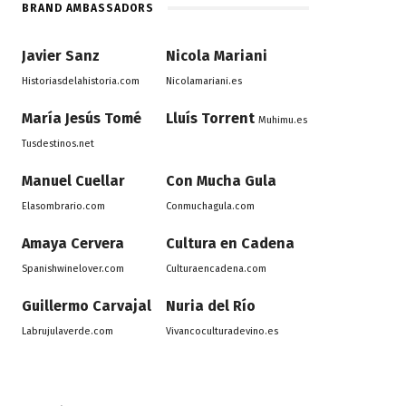
BRAND AMBASSADORS
Javier Sanz
Nicola Mariani
Historiasdelahistoria.com
Nicolamariani.es
María Jesús Tomé
Lluís Torrent
Muhimu.es
Tusdestinos.net
Manuel Cuellar
Con Mucha Gula
Elasombrario.com
Conmuchagula.com
Amaya Cervera
Cultura en Cadena
Spanishwinelover.com
Culturaencadena.com
Guillermo Carvajal
Nuria del Río
Labrujulaverde.com
Vivancoculturadevino.es