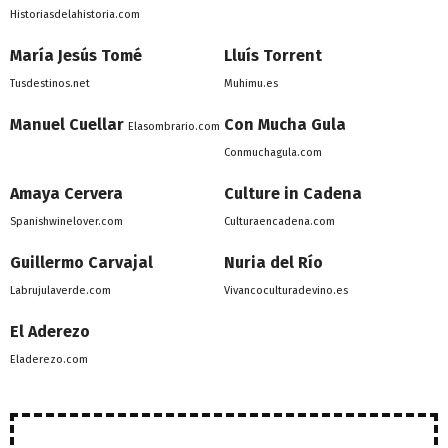
Historiasdelahistoria.com
María Jesús Tomé
Lluís Torrent
Tusdestinos.net
Muhimu.es
Manuel Cuellar
Con Mucha Gula
Elasombrario.com
Conmuchagula.com
Amaya Cervera
Culture in Cadena
Spanishwinelover.com
Culturaencadena.com
Guillermo Carvajal
Nuria del Río
Labrujulaverde.com
Vivancoculturadevino.es
El Aderezo
Eladerezo.com