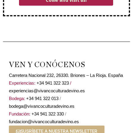
Come and visit us!
VEN Y CONÓCENOS
Carretera Nacional 232, 26330. Briones – La Rioja. España
Experiencias:
+34 941 322 323
/
experiencias@vivancoculturadevino.es
Bodega:
+34 941 322 013
/
bodega@vivancoculturadevino.es
Fundación:
+34 941 322 330
/
fundacion@vivancoculturadevino.es
SUSRÍBETE A NUESTRA NEWSLETTER