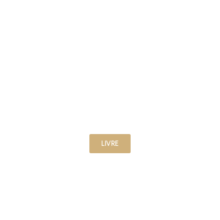
RÉSERVER À
L'AVANCE
VOTRE EXPÉRIENCE
LIVRE