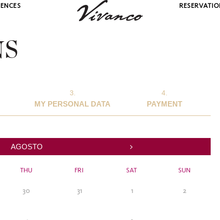
IENCES
RESERVATIO
NS
3.
4.
MY PERSONAL DATA
PAYMENT
>
AGOSTO
THU
FRI
SAT
SUN
30
31
1
2