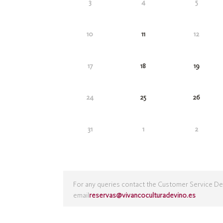
3
4
5
10
11
12
17
18
19
24
25
26
31
1
2
For any queries contact the Customer Service De
email
reservas@vivancoculturadevino.es