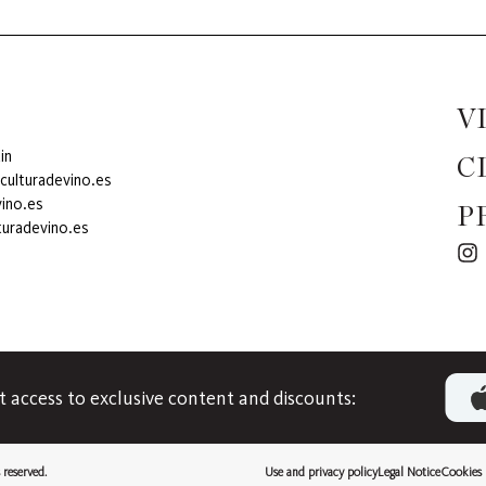
V
in
C
culturadevino.es
ino.es
P
turadevino.es
access to exclusive content and discounts:
reserved.
Use and privacy policy
Legal Notice
Cookies 