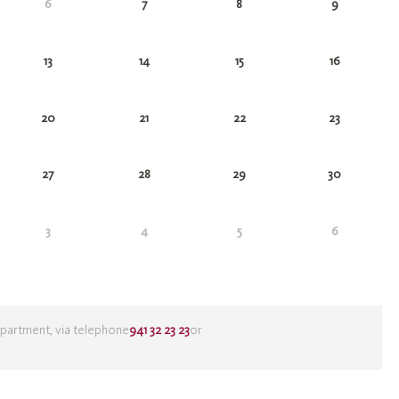
6
7
8
9
13
14
15
16
20
21
22
23
27
28
29
30
3
4
5
6
partment, via telephone
941 32 23 23
or