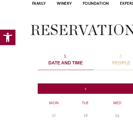
FAMILY
WINERY
FOUNDATION
EXPER
RESERVATIO
Open toolbar
1.
2.
DATE AND TIME
PEOPLE
<
MON
TUE
WED
27
28
29