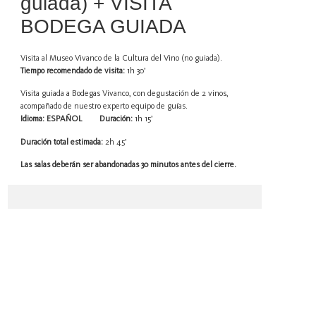
guiada) + VISITA
BODEGA GUIADA
Visita al Museo Vivanco de la Cultura del Vino (no guiada).
Tiempo recomendado de visita:
1h 30’
Visita guiada a Bodegas Vivanco, con degustación de 2 vinos,
acompañado de nuestro experto equipo de guías.
Idioma: ESPAÑOL
Duración:
1h 15’
Duración total estimada:
2h 45’
Las salas deberán ser abandonadas 30 minutos antes del cierre.