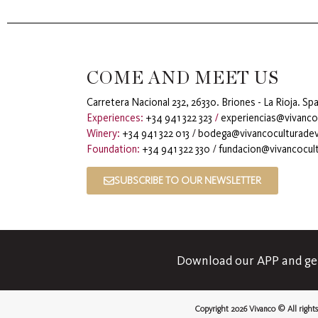
COME AND MEET US
Carretera Nacional 232, 26330. Briones - La Rioja. Spa
Experiences:
+34 941 322 323
/
experiencias@vivanco
Winery:
+34 941 322 013
/
bodega@vivancoculturadev
Foundation:
+34 941 322 330
/
fundacion@vivancocul
SUBSCRIBE TO OUR NEWSLETTER
Download our APP and get 
Copyright 2026 Vivanco © All rights 